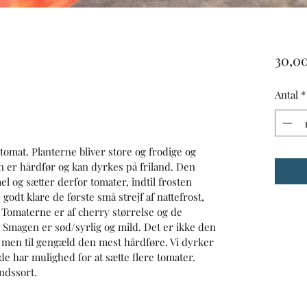
30,00
Antal
*
 
tomat. Planterne bliver store og frodige og 
n er hårdfør og kan dyrkes på friland. Den 
el og sætter derfor tomater, indtil frosten 
odt klare de første små strejf af nattefrost, 
 Tomaterne er af cherry størrelse og de 
Smagen er sød/syrlig og mild. Det er ikke den 
 men til gengæld den mest hårdføre. Vi dyrker 
de har mulighed for at sætte flere tomater. 
ndssort.