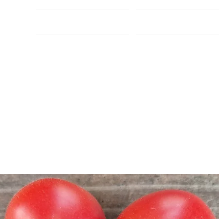
 Vej
Vi Tilbyder
Hvem Er Vi