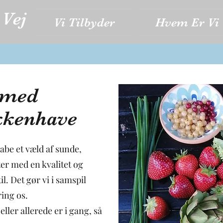
 Vej
Vi Tilbyder
Hvem Er Vi
 med
kkenhave
abe et væld af sunde,
er med en kvalitet og
l. Det gør vi i samspil
ing os.
eller allerede er i gang, så