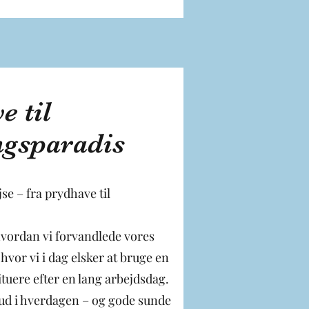
e til
ngsparadis
jse – fra prydhave til
hvordan vi forvandlede vores
hvor vi i dag elsker at bruge en
tituere efter en lang arbejdsdag.
kud i hverdagen – og gode sunde