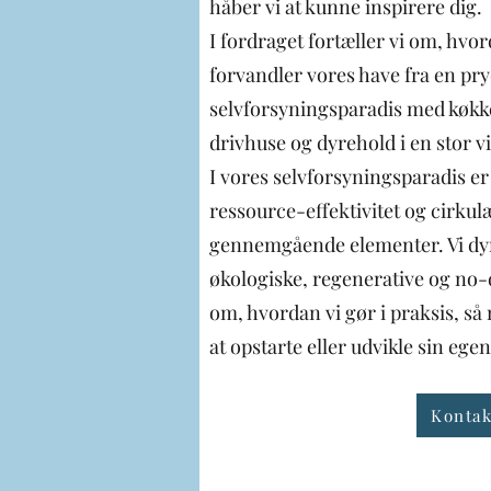
håber vi at kunne inspirere dig.
I fordraget fortæller vi om, hvor
forvandler vores have fra en pry
selvforsyningsparadis med køk
drivhuse og dyrehold i en stor vi
I vores selvforsyningsparadis e
ressource-effektivitet og cirku
gennemgående elementer. Vi dyr
økologiske, regenerative og no-d
om, hvordan vi gør i praksis, så
at opstarte eller udvikle sin eg
Kontak