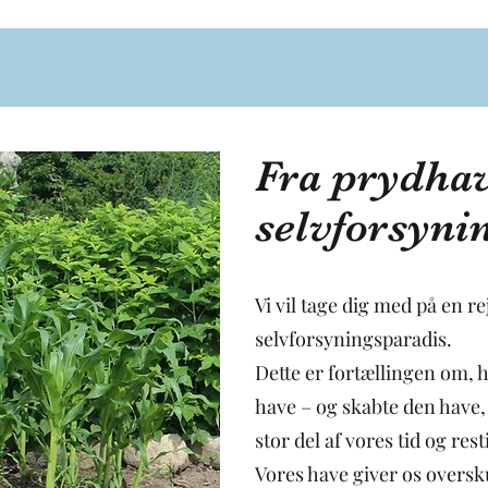
Fra prydhav
selvforsyni
Vi vil tage dig med på en re
selvforsyningsparadis.
Dette er fortællingen om, 
have – og skabte den have, 
stor del af vores tid og res
Vores have giver os overs