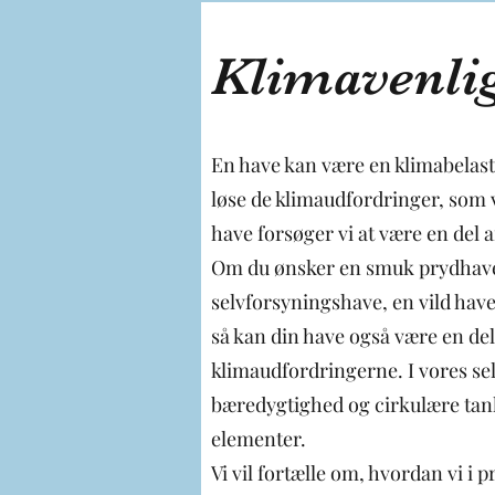
Klimavenli
En have kan være en klimabelastn
løse de klimaudfordringer, som vi
have forsøger vi at være en del a
Om du ønsker en smuk prydhave
selvforsyningshave, en vild have
så kan din have også være en del
klimaudfordringerne. I vores se
bæredygtighed og cirkulære t
elementer.
Vi vil fortælle om, hvordan vi i 