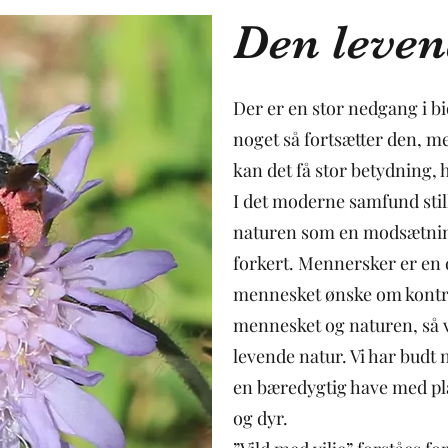
Den leven
Der er en stor nedgang i bi
noget så fortsætter den, men
kan det få stor betydning, h
I det moderne samfund stil
naturen som en modsætnin
forkert. Mennersker er en 
mennesket ønske om kontr
mennesket og naturen, så v
levende natur. Vi har budt
en bæredygtig have med pla
og dyr.