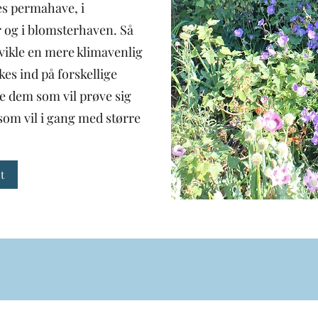
es permahave, i
 og i blomsterhaven. Så
dvikle en mere klimavenlig
kes ind på forskellige
de dem som vil prøve sig
om vil i gang med større
t