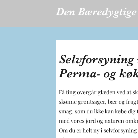
Den Bæredygtige
Selvforsyning
Perma- og kø
Få ting overgår glæden ved at sk
skønne grøntsager, bær og frugt
smag, som du ikke kan købe dig ti
med vores jord og naturen omkr
Om du er helt ny i selvforsyning 