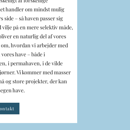
skelligt af forskellige
et handler om mindst mulig
 side – så haven passer sig
d vilje på en mere selektiv måde,
liver en naturlig del af vores
le om, hvordan vi arbejder med
 vores have – både i
n, i permahaven, i de vilde
hjørner. Vi kommer med masser
små og store projekter, der kan
i egen have.
ontakt