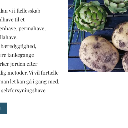
dan vi i fællesskab
dhave til et
kenhave, permahave,
llahave.
r bæredygtighed,
lære tankegange
ker jorden efter
ig metoder. Vi vil fortælle
 man let kan gå i gang med,
en selvforsyningshave.
t