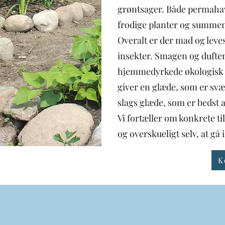
grøntsager. Både permaha
frodige planter og summend
Overalt er der mad og leveste
insekter. Smagen og duften
hjemmedyrkede økologisk j
giver en glæde, som er svæ
slags glæde, som er bedst 
Vi fortæller om konkrete ti
og overskueligt selv, at g
K