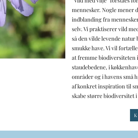
”Vild med vilje” forståes for
mennesker. Nogle mener d
indblanding fra menneskers
selv. Vi praktiserer vild me
så den vilde levende natur b
smukke have. Vi vil fortæl
at fremme biodiversiteten i
staudebedene, i køkkenhave
områder og i havens små 
af konkret inspiration til 
skabe større biodiversitet 
K