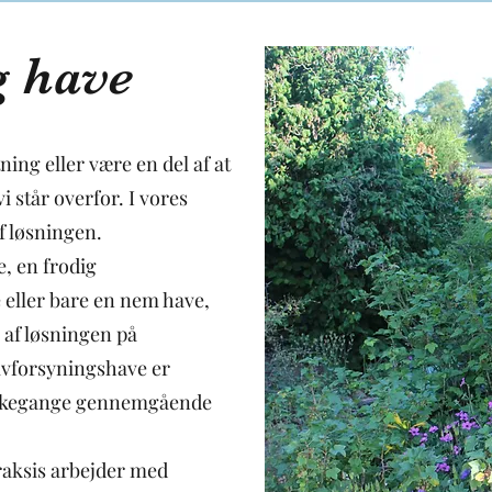
g have
ing eller være en del af at
 står overfor. I vores
f løsningen.
, en frodig
 eller bare en nem have,
 af løsningen på
lvforsyningshave er
ankegange gennemgående
praksis arbejder med