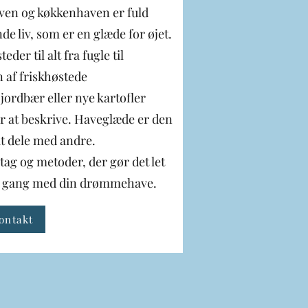
ven og køkkenhaven er fuld
e liv, som er en glæde for øjet.
der til alt fra fugle til
 af friskhøstede
ordbær eller nye kartofler
r at beskrive. Haveglæde er den
at dele med andre.
ltag og metoder, der gør det let
å i gang med din drømmehave.
ontakt