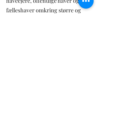
haveejere, offentlige haver og
fælleshaver omkring større og
mindre rådgivningsopgaver samt
hele design projekter. Vi rådgiver
alle – både den, som ønsker sig et
vildtbed i haven og virksomheden,
som gerne vil omlægge deres store
græsareal med hensyn til øget
biodiversitet og klimahensyn.
Vi designer spændende og frodige
haver med fokus på permakultur,
bæredygtighed, biodiversitet,
klimahensyn og/eller sund livsstil
både fysisk og mentalt.